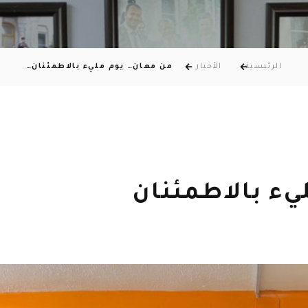
الرئيسية
الأخبار
من معان… يوم مليء بالاطمئنان…
يء بالاطمئنان