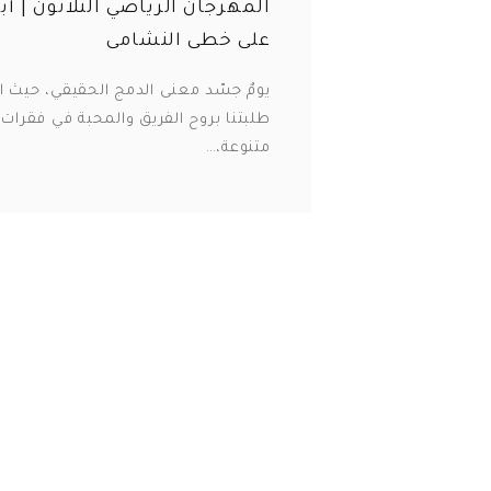
المهرجان الرياضي الثلاثون | أ
على خطى النشامى
يومٌ جسّد معنى الدمج الحقيقي، حيث 
طلبتنا بروح الفريق والمحبة في فقرات 
متنوعة،…