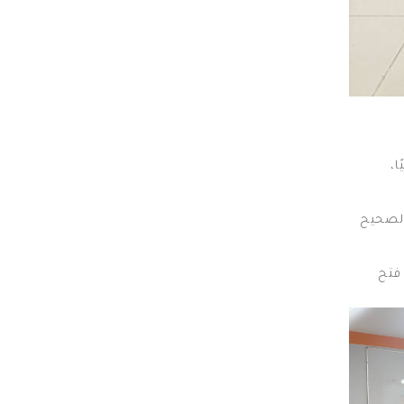
ا،
 الصحيح
 فتح