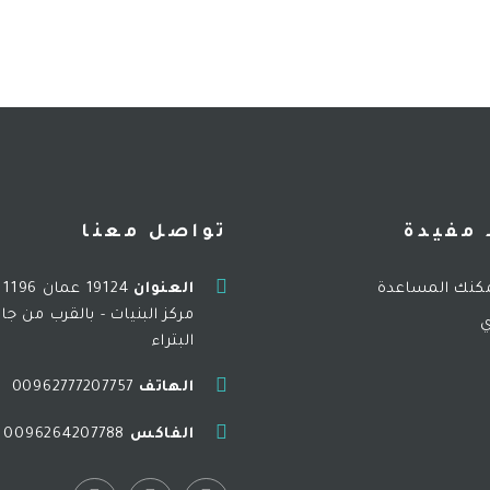
 مفيدة
تواصل معنا
كنك المساعدة
العنوان
مركز البنيات - بالقرب من جا
ي
البتراء
الهاتف
00962777207757
الفاكس
0096264207788