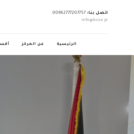
اتصل بنا:
00962777207757
info@bcse.jo
الرئيسية
عن المركز
أقسا