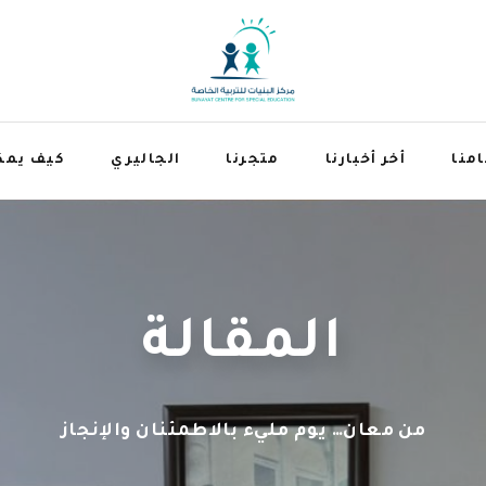
منا
أخر أخبارنا
متجرنا
الجاليري
كيف يمك
المقالة
من معان… يوم مليء بالاطمئنان والإنجاز