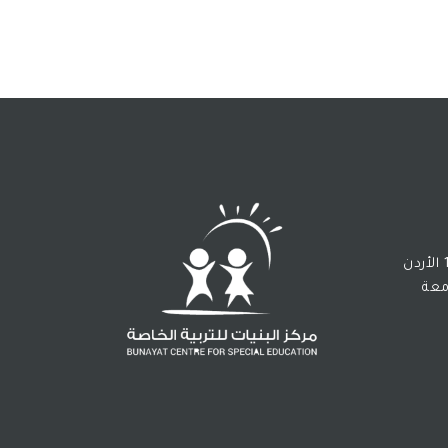
19124 عمان 11196 الأردن
معة